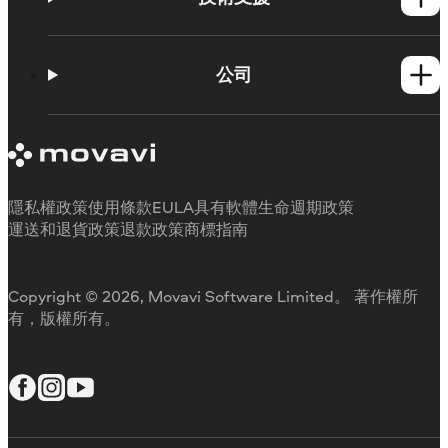
操作方法
知識庫
公司
學習平台
試用版限制
關於 Movavi
取消訂閱
客戶評價
聯絡支援人員
媒體評論
退款
為何要選擇我們
隱私權政策
使用條款
EULA
具有軟體生命週期政策
工作用
運送和退貨政策
退款政策
商標指南
Copyright © 2026, Movavi Software Limited。 著作權所
有，版權所有。