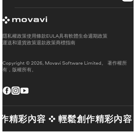
學習平台
試用版限制
關於 Movavi
取消訂閱
客戶評價
聯絡支援人員
媒體評論
退款
為何要選擇我們
隱私權政策
使用條款
EULA
具有軟體生命週期政策
工作用
運送和退貨政策
退款政策
商標指南
Copyright © 2026, Movavi Software Limited。 著作權所
有，版權所有。
作精彩內容
輕鬆創作精彩內容