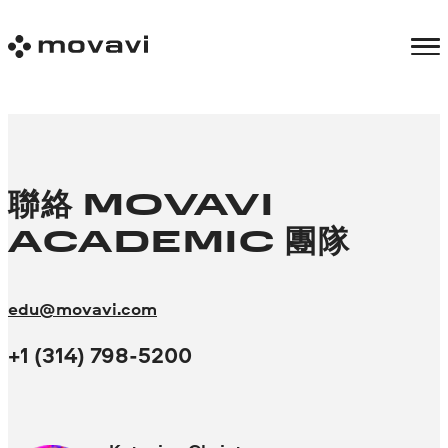
聯絡
MOVAVI
ACADEMIC
團隊
edu@movavi.com
+1 (314) 798-5200